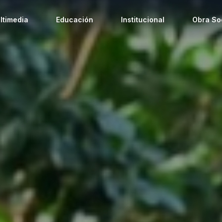
ltimedia
Educación
Institucional
Obra So