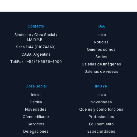
Contacto
FAA
Sindicato / Obra Social /
Inicio
I.M.D.Y.R.:
Noticias
Salta 1144 (C1074AAX)
Quienes somos
CABA, Argentina
Sedes
Tel/Fax: (+54) 11-5676-4000
Galerías de imágenes
Galerías de videos
Obra Social
IMDYR
Inicio
Inicio
Cartilla
Novedades
Novedades
Qué es y cómo funciona
Cómo afiliarse
Profesionales
Servicios
Equipamiento
Delegaciones
Especialidades